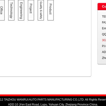
Co
TE
FA
Em
Q
30
P.
A
Zh
2012 TAIZHOU WANRUI AUTO PARTS MANUFACTURING CO.;LTD. All Rights Reser
ADD:10 Ji'en East Road, Lupu, Yuhuan City, Zhejiang Province China.