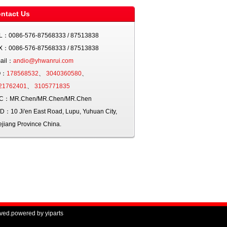
ntact Us
L：
0086-576-87568333 / 87513838
X：
0086-576-87568333 / 87513838
ail：
andio@yhwanrui.com
Q：
178568532
、
3040360580
、
21762401
、
3105771835
I.C：
MR.Chen/MR.Chen/MR.Chen
DD：
10 Ji'en East Road, Lupu, Yuhuan City,
ejiang Province China.
ved.powered by
yiparts