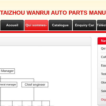
TAIZHOU WANRUI AUTO PARTS MANU
Accueil
Qui sommes-
Catalogue
Enquiry Car
Télé
nous
Na
Qui
Cul
Equ
Tes
Glo
Sal
Org