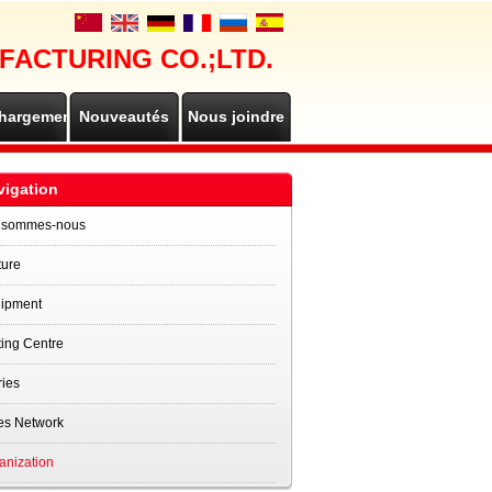
FACTURING CO.;LTD.
chargements
Nouveautés
Nous joindre
vigation
 sommes-nous
ture
ipment
ting Centre
ries
es Network
anization